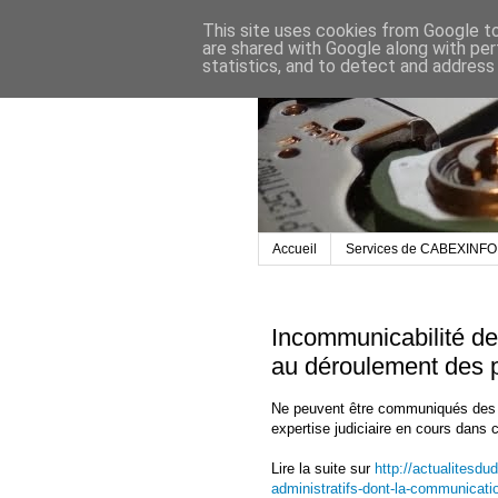
This site uses cookies from Google to 
are shared with Google along with per
statistics, and to detect and address
Accueil
Services de CABEXINFO
Incommunicabilité de 
au déroulement des p
Ne peuvent être communiqués des doc
expertise judiciaire en cours dans c
Lire la suite sur
http://actualitesdu
administratifs-dont-la-communicati