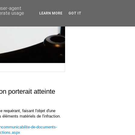
 user-agent
nerate usage
LEARN MORE
GOT IT
 porterait atteinte
requérant, faisant l'objet d'une
 éléments matériels de l'infraction.
07/Incommunicabilite-de-documents-
ictions.aspx