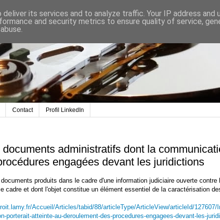
deliver its services and to analyze traffic. Your IP address and
formance and security metrics to ensure quality of service, ge
 abuse.
Contact
Profil LinkedIn
documents administratifs dont la communication
rocédures engagées devant les juridictions
uments produits dans le cadre d'une information judiciaire ouverte contre le 
e cadre et dont l'objet constitue un élément essentiel de la caractérisation des
droit.lamy.fr/Accueil/Articles/tabid/88/articleType/ArticleView/articleId/1276
on-porterait-atteinte-au-deroulement-des-procedures-engagees-devant-les-jurid